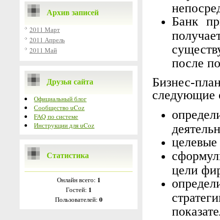
непосре
Архив записей
Банк пр
2011 Март
получа
2011 Апрель
существ
2011 Май
после по
Бизнес-пл
Друзья сайта
следующие
Официальный блог
Сообщество uCoz
опред
FAQ по системе
Инструкции для uCoz
деятель
целевые
сформул
Статистика
цели фир
1
Онлайн всего:
определ
1
Гостей:
страте
0
Пользователей:
показат