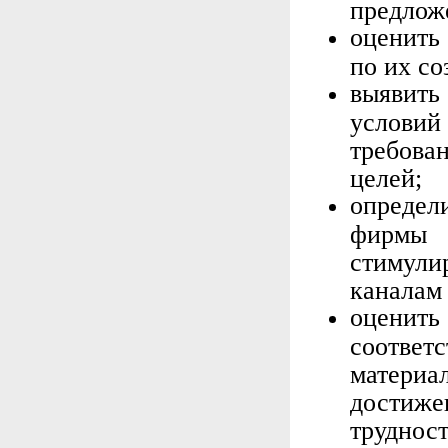
предлож
оценить
по их со
выявить
услови
требов
целей;
определ
фирмы
стимул
каналам 
оценит
соотве
матер
достиже
труднос