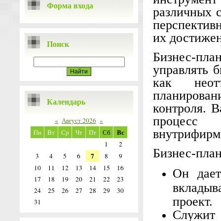
Форма входа
различных 
перспектив
их достижен
Поиск
Бизнес-пл
управлять б
как неотъ
планирован
Календарь
контроля. В
процесс
«
Август 2026
»
внутрифирм
Вс
Пн
Вт
Ср
Чт
Пт
Сб
1
2
Бизнес-пла
7
3
4
5
6
8
9
10
11
12
13
14
15
16
Он дает
17
18
19
20
21
22
23
вкладыв
24
25
26
27
28
29
30
проект.
31
Служит