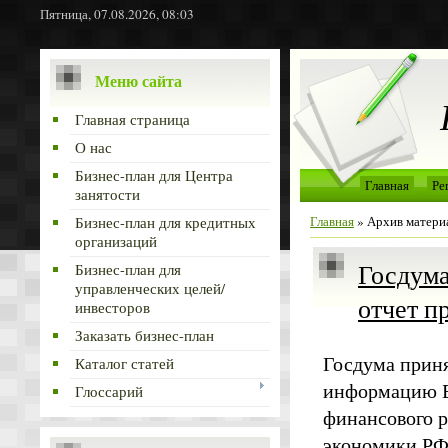
Пятница, 07.08.2026, 08:03
Меню сайта
Главная страница
О нас
Бизнес-план для Центра
Главная
Ре
занятости
Главная
»
Архив матери
Бизнес-план для кредитных
организаций
Госдума
Бизнес-план для
управленческих целей/
отчет п
инвесторов
Заказать бизнес-план
Госдума приня
Каталог статей
информацию Б
Глоссарий
финансового р
экономики РФ