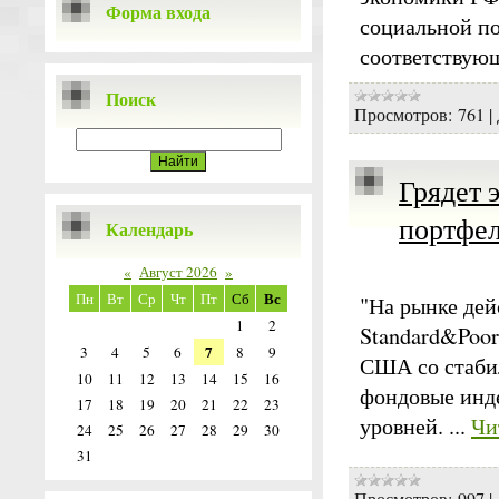
Форма входа
социальной по
соответствую
Поиск
Просмотров:
761
|
Грядет 
портфел
Календарь
«
Август 2026
»
Вс
Пн
Вт
Ср
Чт
Пт
Сб
"На рынке дей
1
2
Standard&Poor
7
3
4
5
6
8
9
США со стабил
10
11
12
13
14
15
16
фондовые инде
17
18
19
20
21
22
23
уровней.
...
Чи
24
25
26
27
28
29
30
31
Просмотров:
997
|