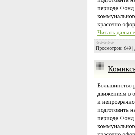
периоде Фонд
коммунального
красочно офо
Читать дальше
Просмотров:
649
|
Комиксы
Большинство р
движениям в о
и непрозрачно
подготовить н
периоде Фонд
коммунального
красочно офо