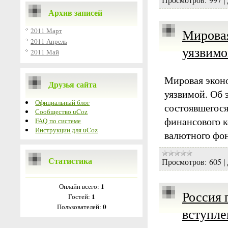
Архив записей
2011 Март
Мировая
2011 Апрель
уязвим
2011 Май
Мировая эконо
Друзья сайта
уязвимой. Об 
Официальный блог
состоявшегося
Сообщество uCoz
финансового к
FAQ по системе
Инструкции для uCoz
валютного фо
Статистика
Просмотров:
605
|
1
Онлайн всего:
Россия 
1
Гостей:
0
Пользователей:
вступле