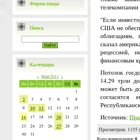
Форма входа
телекомпании
"Если инвесто
США не обесп
Поиск
облигациям, 
сказал америк
рецессией, 
финансовым кр
Календарь
Потолок госд
«
Май 2011
»
14,29 трлн д
Вс
Пн
Вт
Ср
Чт
Пт
Сб
может быть д
1
согласится 
2
3
4
5
6
7
8
Республиканск
10
11
9
12
13
14
15
Источник:
Пра
16
20
17
18
19
21
22
27
23
24
25
26
28
29
Просмотров
: 1155 
30
31
0
Всего комментариев
: