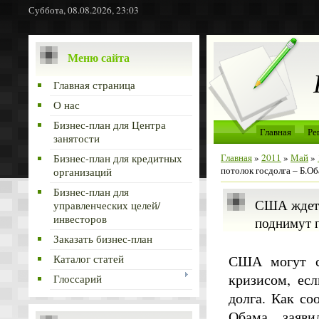
Суббота, 08.08.2026, 23:03
Меню сайта
Главная страница
О нас
Бизнес-план для Центра
Главная
Ре
занятости
Главная
»
2011
»
Май
»
Бизнес-план для кредитных
потолок госдолга – Б.О
организаций
Бизнес-план для
США ждет 
управленческих целей/
инвесторов
поднимут п
Заказать бизнес-план
США могут с
Каталог статей
кризисом, ес
Глоссарий
долга. Как с
Обама заяви