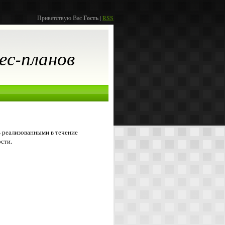
Приветствую Вас
Гость
|
RSS
ес-планов
 реализованными в течение
сти.