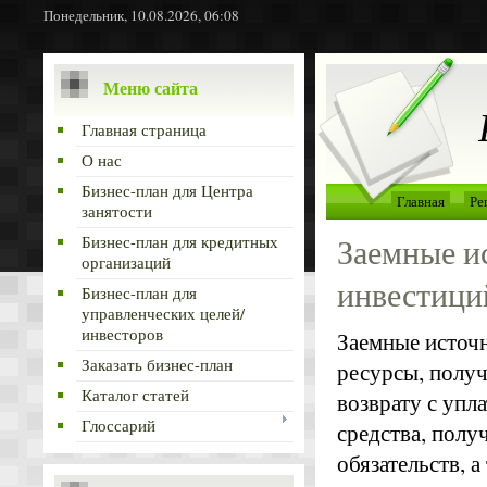
Понедельник, 10.08.2026, 06:08
Меню сайта
Главная страница
О нас
Бизнес-план для Центра
Главная
Ре
занятости
Заемные и
Бизнес-план для кредитных
организаций
инвестици
Бизнес-план для
управленческих целей/
инвесторов
Заемные источ
Заказать бизнес-план
ресурсы, получ
Каталог статей
возврату с упл
Глоссарий
средства, полу
обязательств, 