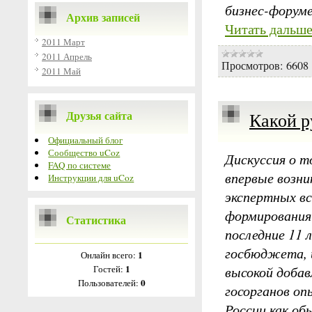
бизнес-форум
Архив записей
Читать дальше
2011 Март
2011 Апрель
Просмотров:
6608
2011 Май
Друзья сайта
Какой р
Официальный блог
Сообщество uCoz
Дискуссия о т
FAQ по системе
впервые возни
Инструкции для uCoz
экспертных вс
формирования
Статистика
последние 11 
госбюджета, и
1
Онлайн всего:
высокой добав
1
Гостей:
0
Пользователей:
госорганов оп
России как об