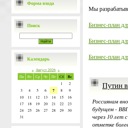
Форма входа
Мы разрабатыв
Бизнес-план дл
Поиск
Бизнес-план дл
Бизнес-план дл
Календарь
«
Август 2026
»
Вс
Пн
Вт
Ср
Чт
Пт
Сб
Путин в
1
2
7
3
4
5
6
8
9
10
11
12
13
14
15
16
Россиянам вно
17
18
19
20
21
22
23
будущем - ВВП
24
25
26
27
28
29
30
через 10 лет 
31
отметке более