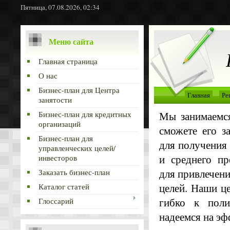
Пятница, 07.08.2026, 02:34
Меню сайта
Главная страница
О нас
Бизнес-план для Центра
Главная
Ре
занятости
Мы занимаемся
Бизнес-план для кредитных
организаций
сможете его з
Бизнес-план для
для получения 
управленческих целей/
и среднего пр
инвесторов
для привлечени
Заказать бизнес-план
целей. Наши це
Каталог статей
гибко к поли
Глоссарий
надеемся на эф